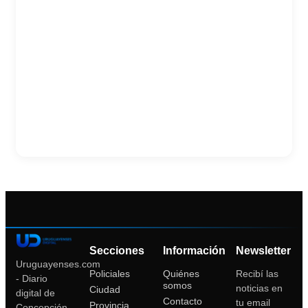
Secciones
Información
Newsletter
Uruguayenses.com
Policiales
Quiénes
Recibí las
- Diario
somos
noticias en
Ciudad
digital de
Contacto
tu email
Provincia
Concepción