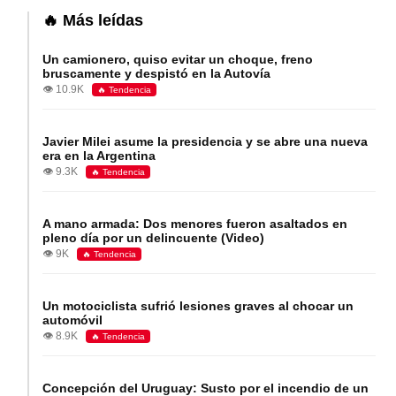
🔥 Más leídas
Un camionero, quiso evitar un choque, freno
bruscamente y despistó en la Autovía
👁️ 10.9K
🔥 Tendencia
Javier Milei asume la presidencia y se abre una nueva
era en la Argentina
👁️ 9.3K
🔥 Tendencia
A mano armada: Dos menores fueron asaltados en
pleno día por un delincuente (Video)
👁️ 9K
🔥 Tendencia
Un motociclista sufrió lesiones graves al chocar un
automóvil
👁️ 8.9K
🔥 Tendencia
Concepción del Uruguay: Susto por el incendio de un