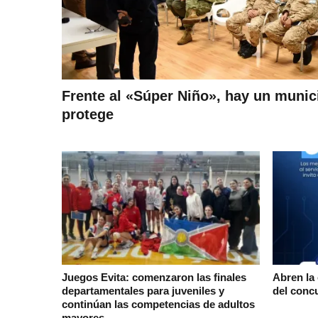
Frente al «Súper Niño», hay un munici
protege
Juegos Evita: comenzaron las finales
Abren la 
departamentales para juveniles y
del conc
continúan las competencias de adultos
mayores