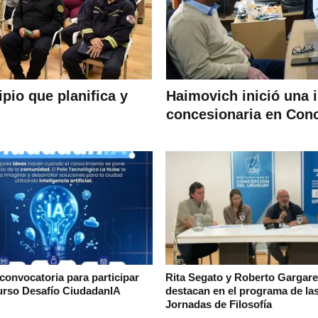
pio que planifica y
Haimovich inició una 
concesionaria en Con
convocatoria para participar
Rita Segato y Roberto Gargare
urso Desafío CiudadanIA
destacan en el programa de la
Jornadas de Filosofía