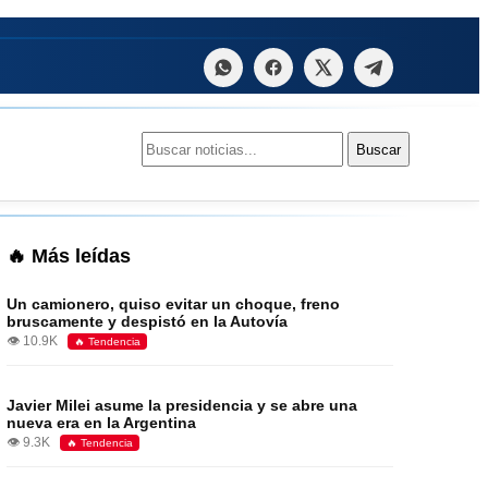
Buscar:
Buscar
🔥 Más leídas
Un camionero, quiso evitar un choque, freno
bruscamente y despistó en la Autovía
👁️ 10.9K
🔥 Tendencia
Javier Milei asume la presidencia y se abre una
nueva era en la Argentina
👁️ 9.3K
🔥 Tendencia