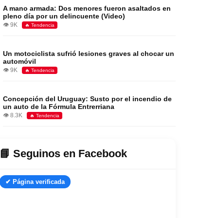
A mano armada: Dos menores fueron asaltados en
pleno día por un delincuente (Video)
👁️ 9K
🔥 Tendencia
Un motociclista sufrió lesiones graves al chocar un
automóvil
👁️ 9K
🔥 Tendencia
Concepción del Uruguay: Susto por el incendio de
un auto de la Fórmula Entrerriana
👁️ 8.3K
🔥 Tendencia
📘 Seguinos en Facebook
✔ Página verificada