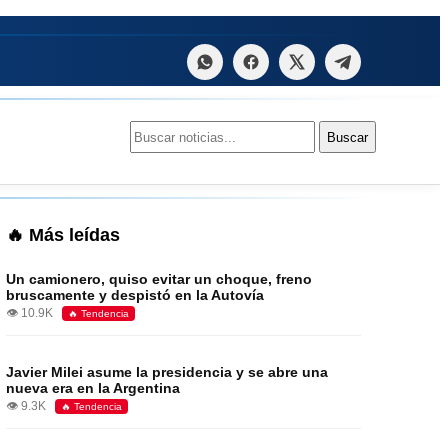
Buscar:
Buscar
🔥 Más leídas
Un camionero, quiso evitar un choque, freno
bruscamente y despistó en la Autovía
👁️ 10.9K
🔥 Tendencia
Javier Milei asume la presidencia y se abre una
nueva era en la Argentina
👁️ 9.3K
🔥 Tendencia