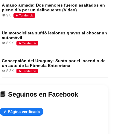
A mano armada: Dos menores fueron asaltados en
pleno día por un delincuente (Video)
👁️ 9K
🔥 Tendencia
Un motociclista sufrió lesiones graves al chocar un
automóvil
👁️ 8.9K
🔥 Tendencia
Concepción del Uruguay: Susto por el incendio de
un auto de la Fórmula Entrerriana
👁️ 8.3K
🔥 Tendencia
📘 Seguinos en Facebook
✔ Página verificada