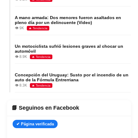
A mano armada: Dos menores fueron asaltados en
pleno día por un delincuente (Video)
👁️ 9K
🔥 Tendencia
Un motociclista sufrió lesiones graves al chocar un
automóvil
👁️ 8.9K
🔥 Tendencia
Concepción del Uruguay: Susto por el incendio de un
auto de la Fórmula Entrerriana
👁️ 8.3K
🔥 Tendencia
📘 Seguinos en Facebook
✔ Página verificada