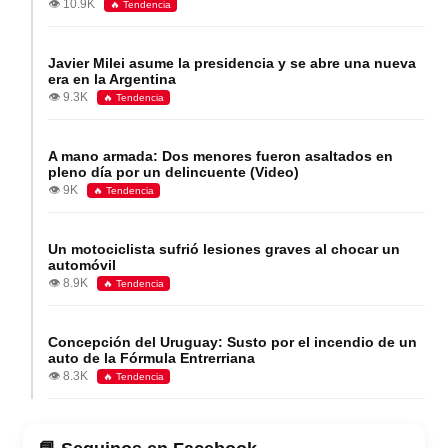
👁️ 10.9K
🔥 Tendencia
Javier Milei asume la presidencia y se abre una nueva
era en la Argentina
👁️ 9.3K
🔥 Tendencia
A mano armada: Dos menores fueron asaltados en
pleno día por un delincuente (Video)
👁️ 9K
🔥 Tendencia
Un motociclista sufrió lesiones graves al chocar un
automóvil
👁️ 8.9K
🔥 Tendencia
Concepción del Uruguay: Susto por el incendio de un
auto de la Fórmula Entrerriana
👁️ 8.3K
🔥 Tendencia