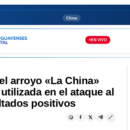
Clima
EN VIVO
el arroyo «La China»
 utilizada en el ataque al
ltados positivos
🔗