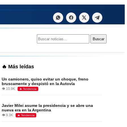
Buscar:
Buscar
🔥 Más leídas
Un camionero, quiso evitar un choque, freno
bruscamente y despistó en la Autovía
👁️ 10.9K
🔥 Tendencia
Javier Milei asume la presidencia y se abre una
nueva era en la Argentina
👁️ 9.3K
🔥 Tendencia