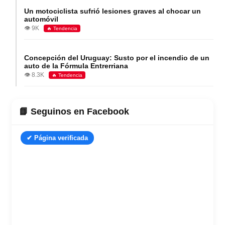
Un motociclista sufrió lesiones graves al chocar un
automóvil
👁️ 9K
🔥 Tendencia
Concepción del Uruguay: Susto por el incendio de un
auto de la Fórmula Entrerriana
👁️ 8.3K
🔥 Tendencia
📘 Seguinos en Facebook
✔ Página verificada