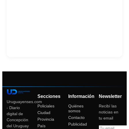
Secciones
Información
Newsletter
Uruguayenses.com
Policiales
Quiénes
Recibí las
- Diario
somos
noticias en
Ciudad
digital de
Contacto
tu email
Provincia
Concepción
Publicidad
País
del Uruguay