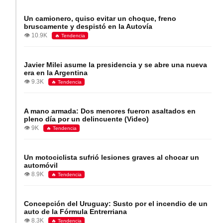
Un camionero, quiso evitar un choque, freno
bruscamente y despistó en la Autovía
👁️ 10.9K
🔥 Tendencia
Javier Milei asume la presidencia y se abre una nueva
era en la Argentina
👁️ 9.3K
🔥 Tendencia
A mano armada: Dos menores fueron asaltados en
pleno día por un delincuente (Video)
👁️ 9K
🔥 Tendencia
Un motociclista sufrió lesiones graves al chocar un
automóvil
👁️ 8.9K
🔥 Tendencia
Concepción del Uruguay: Susto por el incendio de un
auto de la Fórmula Entrerriana
👁️ 8.3K
🔥 Tendencia