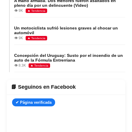
A mano armada: Dos menores fueron asaltados en
pleno día por un delincuente (Video)
👁️ 9K
🔥 Tendencia
Un motociclista sufrió lesiones graves al chocar un
automóvil
👁️ 9K
🔥 Tendencia
Concepción del Uruguay: Susto por el incendio de un
auto de la Fórmula Entrerriana
👁️ 8.3K
🔥 Tendencia
📘 Seguinos en Facebook
✔ Página verificada