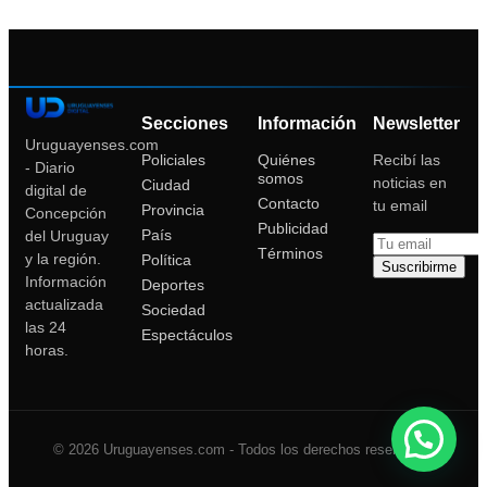
Secciones
Información
Newsletter
Uruguayenses.com
Policiales
Quiénes
Recibí las
- Diario
somos
noticias en
Ciudad
digital de
Contacto
tu email
Provincia
Concepción
Publicidad
País
del Uruguay
Términos
y la región.
Política
Suscribirme
Información
Deportes
actualizada
Sociedad
las 24
Espectáculos
horas.
© 2026 Uruguayenses.com - Todos los derechos reservados