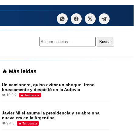
Buscar:
Buscar
🔥 Más leídas
Un camionero, quiso evitar un choque, freno
bruscamente y despistó en la Autovía
👁️ 10.9K
🔥 Tendencia
Javier Milei asume la presidencia y se abre una
nueva era en la Argentina
👁️ 9.4K
🔥 Tendencia