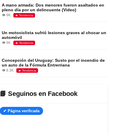
A mano armada: Dos menores fueron asaltados en
pleno día por un delincuente (Video)
👁️ 9K
🔥 Tendencia
Un motociclista sufrió lesiones graves al chocar un
automóvil
👁️ 9K
🔥 Tendencia
Concepción del Uruguay: Susto por el incendio de
un auto de la Fórmula Entrerriana
👁️ 8.3K
🔥 Tendencia
📘 Seguinos en Facebook
✔ Página verificada