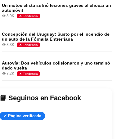
Un motociclista sufrió lesiones graves al chocar un
automóvil
👁️ 8.9K
🔥 Tendencia
Concepción del Uruguay: Susto por el incendio de
un auto de la Fórmula Entrerriana
👁️ 8.3K
🔥 Tendencia
Autovía: Dos vehículos colisionaron y uno terminó
dado vuelta
👁️ 7.2K
🔥 Tendencia
📘 Seguinos en Facebook
✔ Página verificada