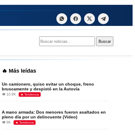
Buscar:
Buscar
🔥 Más leídas
Un camionero, quiso evitar un choque, freno
bruscamente y despistó en la Autovía
👁️ 10.9K
🔥 Tendencia
A mano armada: Dos menores fueron asaltados en
pleno día por un delincuente (Video)
👁️ 9K
🔥 Tendencia