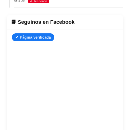
👁️ 4.3K
🔥 Tendencia
📘 Seguinos en Facebook
✔ Página verificada