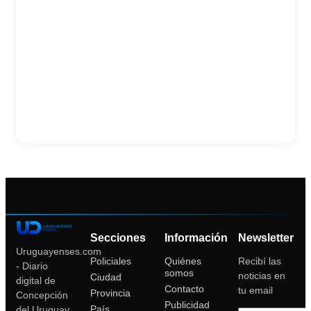
Secciones
Información
Newsletter
Uruguayenses.com
Policiales
Quiénes
Recibí las
- Diario
somos
noticias en
Ciudad
digital de
Contacto
tu email
Provincia
Concepción
Publicidad
País
del Uruguay