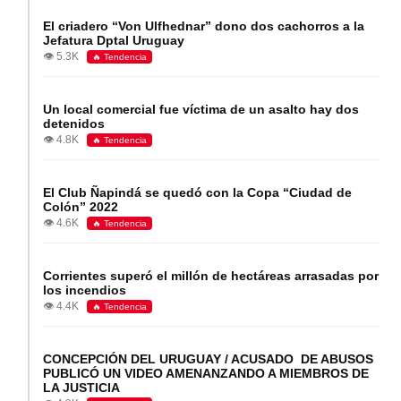
El criadero “Von Ulfhednar” dono dos cachorros a la
Jefatura Dptal Uruguay
👁️ 5.3K
🔥 Tendencia
Un local comercial fue víctima de un asalto hay dos
detenidos
👁️ 4.8K
🔥 Tendencia
El Club Ñapindá se quedó con la Copa “Ciudad de
Colón” 2022
👁️ 4.6K
🔥 Tendencia
Corrientes superó el millón de hectáreas arrasadas por
los incendios
👁️ 4.4K
🔥 Tendencia
CONCEPCIÓN DEL URUGUAY / ACUSADO DE ABUSOS
PUBLICÓ UN VIDEO AMENANZANDO A MIEMBROS DE
LA JUSTICIA