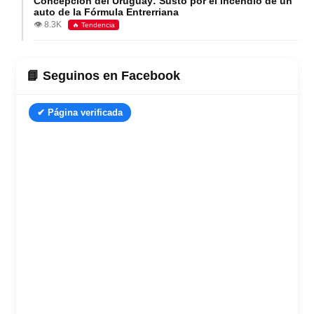
Concepción del Uruguay: Susto por el incendio de un
auto de la Fórmula Entrerriana
👁️ 8.3K
🔥 Tendencia
📘 Seguinos en Facebook
✔ Página verificada