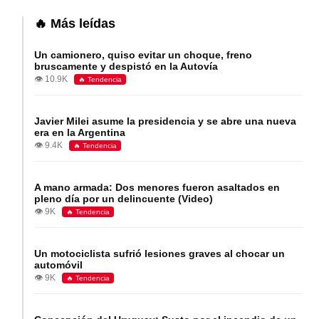
🔥 Más leídas
Un camionero, quiso evitar un choque, freno
bruscamente y despistó en la Autovía
👁️ 10.9K
🔥 Tendencia
Javier Milei asume la presidencia y se abre una nueva
era en la Argentina
👁️ 9.4K
🔥 Tendencia
A mano armada: Dos menores fueron asaltados en
pleno día por un delincuente (Video)
👁️ 9K
🔥 Tendencia
Un motociclista sufrió lesiones graves al chocar un
automóvil
👁️ 9K
🔥 Tendencia